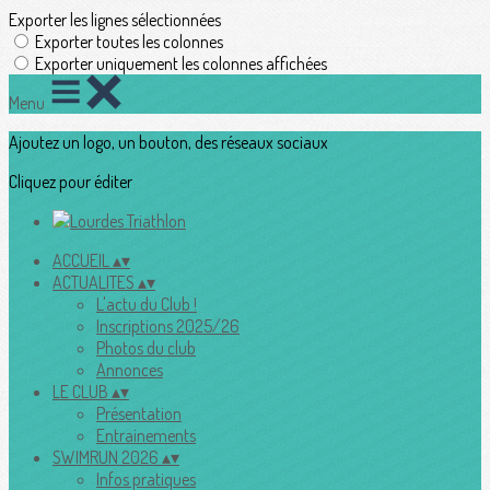
Exporter les lignes sélectionnées
Exporter toutes les colonnes
Exporter uniquement les colonnes affichées
Menu
Ajoutez un logo, un bouton, des réseaux sociaux
Cliquez pour éditer
ACCUEIL
▴
▾
ACTUALITES
▴
▾
L'actu du Club !
Inscriptions 2025/26
Photos du club
Annonces
LE CLUB
▴
▾
Présentation
Entrainements
SWIMRUN 2026
▴
▾
Infos pratiques