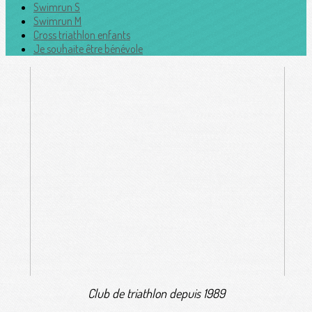
Swimrun S
Swimrun M
Cross triathlon enfants
Je souhaite être bénévole
Club de triathlon depuis 1989