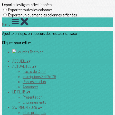
Exporter les lignes sélectionnées
Exporter toutes les colonnes
Exporter uniquement les colonnes affichées
Menu
Ajoutez un logo, un bouton, des réseaux sociaux
Cliquez pour éditer
ACCUEIL
▴
▾
ACTUALITES
▴
▾
L'actu du Club !
Inscriptions 2025/26
Photos du club
Annonces
LE CLUB
▴
▾
Présentation
Entrainements
SWIMRUN 2026
▴
▾
Infos pratiques