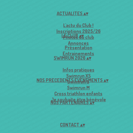
ACTUALITES
▴
▾
L'actu du Club !
Inscriptions 2025/26
LE CLUB
▴
▾
Photos du club
Annonces
Présentation
Entrainements
SWIMRUN 2026
▴
▾
Infos pratiques
Swimrun XS
NOS PRECEDENTS EVENEMENTS
▴
▾
Swimrun S
Swimrun M
Cross triathlon enfants
Je souhaite être bénévole
NOS PARTENAIRES
▴
▾
CONTACT
▴
▾