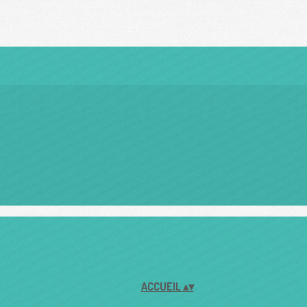
ACCUEIL
▴
▾