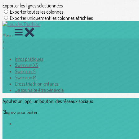
Exporter les lignes sélectionnées
Exporter toutes les colonnes
Exporter uniquement les colonnes affichées
Menu
<
>
Infos pratiques
Swimrun XS
Swimrun S
Swimrun M
Cross triathlon enfants
Je souhaite être bénévole
Ajoutez un logo, un bouton, des réseaux sociaux
Cliquez pour éditer