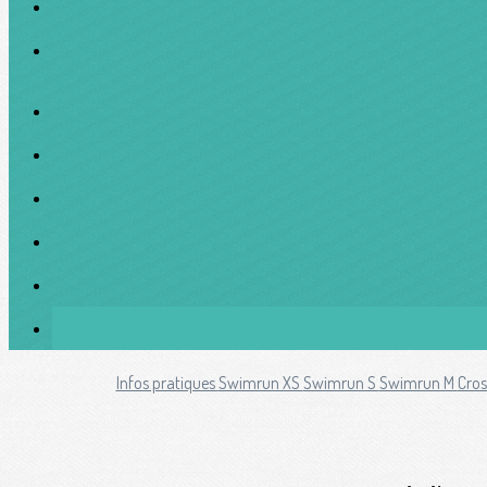
Infos pratiques
Swimrun XS
Swimrun S
Swimrun M
Cros