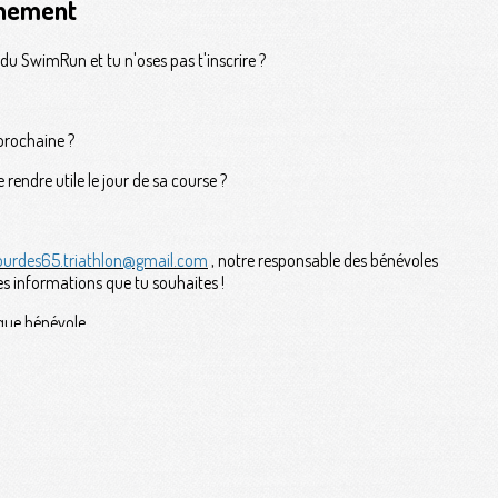
ènement
du SwimRun et tu n'oses pas t'inscrire ?
 prochaine ?
rendre utile le jour de sa course ?
ourdes65.triathlon@gmail.com
, notre responsable des bénévoles
es informations que tu souhaites !
aque bénévole.