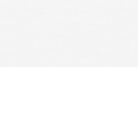
Je m'abonne à la newsletter
OK
Plan du site
Licences
Mentions légales
CGUV
Paramétrer vos cookies