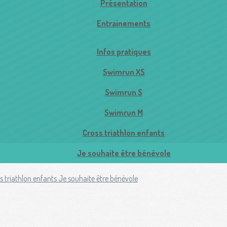
Présentation
Entrainements
Infos pratiques
Swimrun XS
Swimrun S
Swimrun M
Cross triathlon enfants
Je souhaite être bénévole
s triathlon enfants
Je souhaite être bénévole