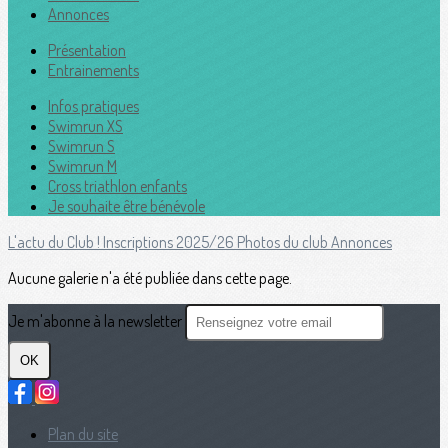
Annonces
Présentation
Entrainements
Infos pratiques
Swimrun XS
Swimrun S
Swimrun M
Cross triathlon enfants
Je souhaite être bénévole
L'actu du Club !
Inscriptions 2025/26
Photos du club
Annonces
Aucune galerie n'a été publiée dans cette page.
Je m'abonne à la newsletter
OK
Plan du site