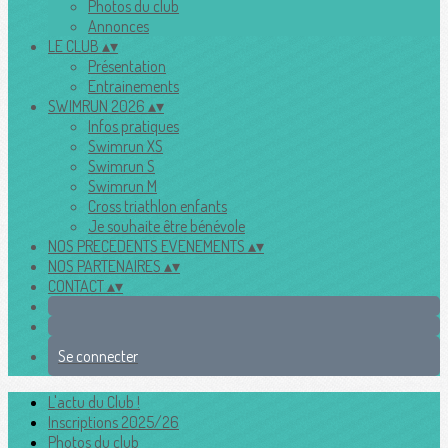
Photos du club
Annonces
LE CLUB
▴
▾
Présentation
Entrainements
SWIMRUN 2026
▴
▾
Infos pratiques
Swimrun XS
Swimrun S
Swimrun M
Cross triathlon enfants
Je souhaite être bénévole
NOS PRECEDENTS EVENEMENTS
▴
▾
NOS PARTENAIRES
▴
▾
CONTACT
▴
▾
Se connecter
L'actu du Club !
Inscriptions 2025/26
Photos du club