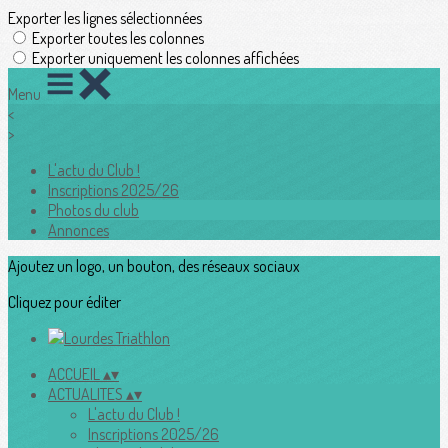
Exporter les lignes sélectionnées
Exporter toutes les colonnes
Exporter uniquement les colonnes affichées
Menu
<
>
L'actu du Club !
Inscriptions 2025/26
Photos du club
Annonces
Ajoutez un logo, un bouton, des réseaux sociaux
Cliquez pour éditer
ACCUEIL
▴
▾
ACTUALITES
▴
▾
L'actu du Club !
Inscriptions 2025/26