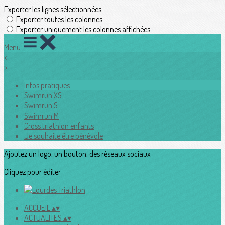
Exporter les lignes sélectionnées
Exporter toutes les colonnes
Exporter uniquement les colonnes affichées
Menu
<
>
Infos pratiques
Swimrun XS
Swimrun S
Swimrun M
Cross triathlon enfants
Je souhaite être bénévole
Ajoutez un logo, un bouton, des réseaux sociaux
Cliquez pour éditer
ACCUEIL
▴
▾
ACTUALITES
▴
▾