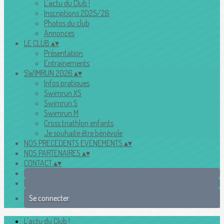
L'actu du Club !
Inscriptions 2025/26
Photos du club
Annonces
LE CLUB
▴
▾
Présentation
Entrainements
SWIMRUN 2026
▴
▾
Infos pratiques
Swimrun XS
Swimrun S
Swimrun M
Cross triathlon enfants
Je souhaite être bénévole
NOS PRECEDENTS EVENEMENTS
▴
▾
NOS PARTENAIRES
▴
▾
CONTACT
▴
▾
Se connecter
L'actu du Club !