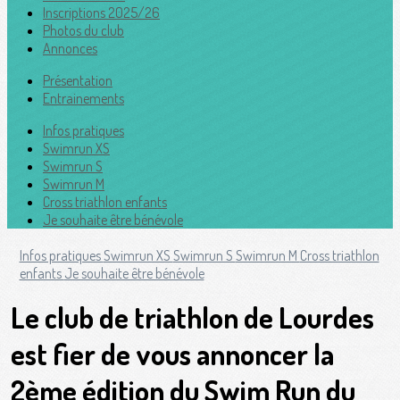
Inscriptions 2025/26
Photos du club
Annonces
Présentation
Entrainements
Infos pratiques
Swimrun XS
Swimrun S
Swimrun M
Cross triathlon enfants
Je souhaite être bénévole
Infos pratiques
Swimrun XS
Swimrun S
Swimrun M
Cross triathlon
enfants
Je souhaite être bénévole
Le club de triathlon de Lourdes
est fier de vous annoncer la
2ème édition du Swim Run du